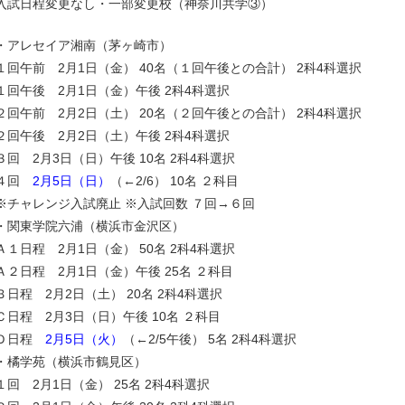
入試日程変更なし・一部変更校（神奈川共学③）
・アレセイア湘南（茅ヶ崎市）
１回午前 2月1日（金） 40名（１回午後との合計） 2科4科選択
１回午後 2月1日（金）午後 2科4科選択
２回午前 2月2日（土） 20名（２回午後との合計） 2科4科選択
２回午後 2月2日（土）午後 2科4科選択
３回 2月3日（日）午後 10名 2科4科選択
４回
2月5日（日）
（←2/6） 10名 ２科目
※チャレンジ入試廃止 ※入試回数 ７回→６回
・関東学院六浦（横浜市金沢区）
Ａ１日程 2月1日（金） 50名 2科4科選択
Ａ２日程 2月1日（金）午後 25名 ２科目
Ｂ日程 2月2日（土） 20名 2科4科選択
Ｃ日程 2月3日（日）午後 10名 ２科目
Ｄ日程
2月5日（火）
（←2/5午後） 5名 2科4科選択
・橘学苑（横浜市鶴見区）
１回 2月1日（金） 25名 2科4科選択