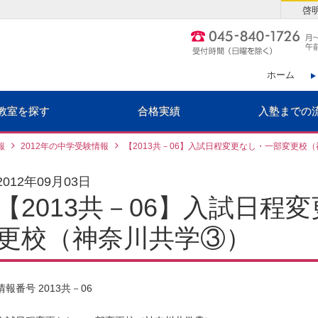
啓
ホーム
教室を探す
合格実績
入塾までの
報
2012年の中学受験情報
【2013共－06】入試日程変更なし・一部変更校
2012年09月03日
【2013共－06】入試日程
更校（神奈川共学③）
情報番号 2013共－06