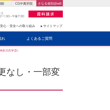
明館
CG中萬学院
さなる個別@will
安心・安全への取り組み
サイトマップ
流れ
よくあるご質問
（神奈川共学③）
変更なし・一部変