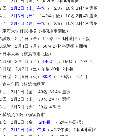
２回 2月1日（金）午後 20名 2科4科選択
３回
2月2日（土）午後
（←2/3） 15名 2科4科選択
４回
2月3日（日）
（←2/4午後） 10名 2科4科選択
５回
2月4日（月）午後
（←2/5） 10名 2科4科選択
・東海大学付属相模（相模原市南区）
Ａ試験 2月1日（金） 110名 2科4科選択＋面接
Ｂ試験 2月4日（月） 50名 2科4科選択＋面接
・日本大学（横浜市港北区）
Ａ日程 2月1日（金）
140名
（←160名） ４科目
Ｂ日程 2月2日（土）午後 40名 ２科目
Ｃ日程 2月5日（火）
60名
（←70名） ４科目
・森村学園（横浜市緑区）
１回 2月1日（金） 40名 2科4科選択
２回 2月2日（土） 30名 2科4科選択
３回 2月5日（火） 20名 ４科目
・横須賀学院（横須賀市）
１次 2月1日（金）
２科目
（←2科4科選択）
２次
2月1日（金）午後
（←2/2午後） 2科4科選択