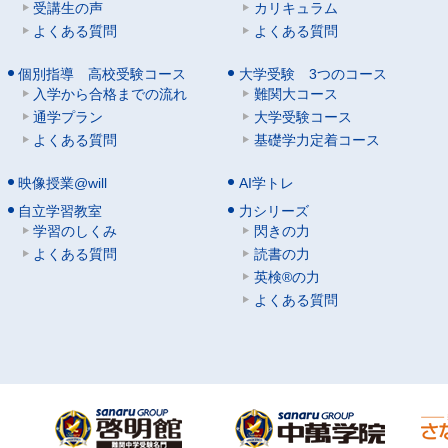
受講生の声
カリキュラム
よくある質問
よくある質問
個別指導 高校受験コース
大学受験 3つのコース
入学から合格までの流れ
難関大コース
通学プラン
大学受験コース
よくある質問
基礎学力定着コース
映像授業@will
AI学トレ
自立学習教室
力シリーズ
学習のしくみ
閃きの力
よくある質問
読書の力
英検®の力
よくある質問