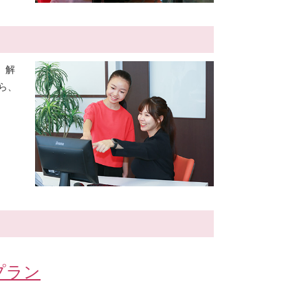
。解
ら、
プラン