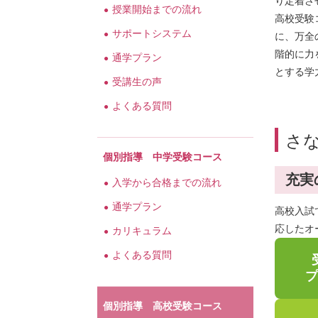
り定着さ
授業開始までの流れ
高校受験
サポートシステム
に、万全
階的に力
通学プラン
とする学
受講生の声
よくある質問
さな
個別指導 中学受験コース
充実
入学から合格までの流れ
通学プラン
高校入試
応したオ
カリキュラム
よくある質問
プ
個別指導 高校受験コース