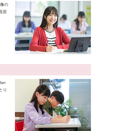
映像の
既習
an
とり