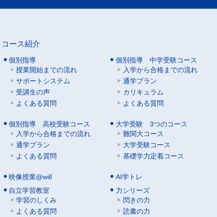
コース紹介
個別指導
個別指導 中学受験コース
授業開始までの流れ
入学から合格までの流れ
サポートシステム
通学プラン
受講生の声
カリキュラム
よくある質問
よくある質問
個別指導 高校受験コース
大学受験 3つのコース
入学から合格までの流れ
難関大コース
通学プラン
大学受験コース
よくある質問
基礎学力定着コース
映像授業@will
AI学トレ
自立学習教室
力シリーズ
学習のしくみ
閃きの力
よくある質問
読書の力