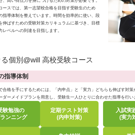
せ、高い得点力を身につけるための対策が必要です。
コースでは、第一志望校合格を目指す受験生のため
の指導体制を整えています。時間を効率的に使い、段
を伸ばすための受験対策カリキュラムに基づき、目標
力レベルへの到達を目指します。
る個別@will 高校受験コース
の指導体制
で合格を手にするためには、「内申点」と「実力」どちらも伸ばす対策
ーダーメイドプランを用意し、受験生一人ひとりに合わせた指導を行い
受験勉強の
定期テスト対策
入試実
ランニング
(内申対策)
(実力