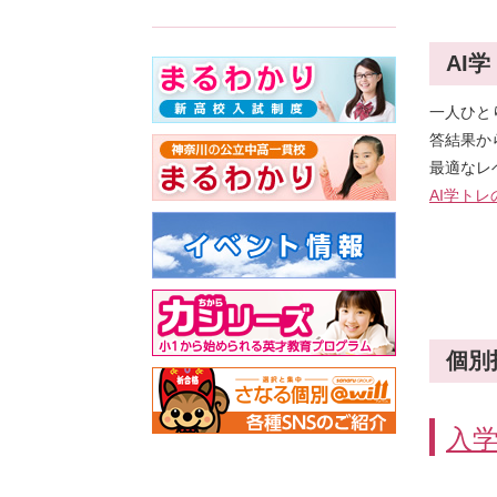
AI
一人ひと
答結果か
最適なレ
AI学ト
個別
入