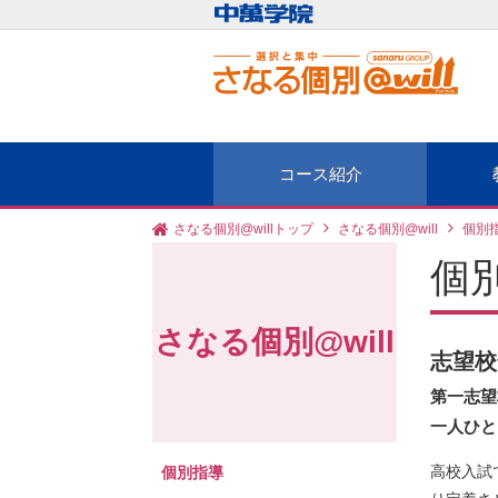
コース紹介
さなる個別@willトップ
さなる個別@will
個別
個
さなる個別@will
志望校
第一志望
一人ひと
高校入試
個別指導