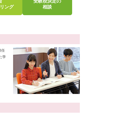
習
受験校決定の
リング
相談
担任
た学