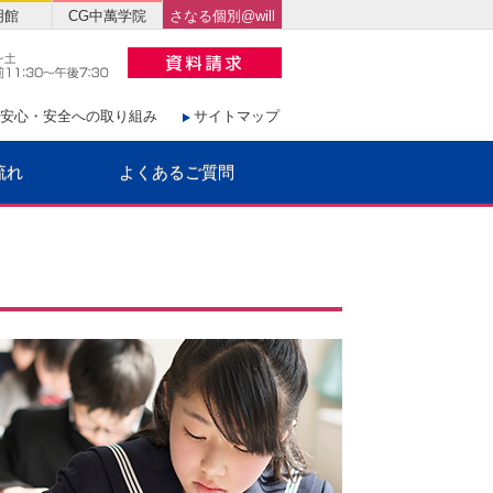
明館
CG中萬学院
さなる個別@will
安心・安全への取り組み
サイトマップ
流れ
よくあるご質問