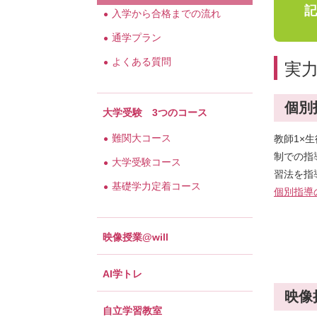
記
入学から合格までの流れ
通学プラン
よくある質問
実
個別
大学受験 3つのコース
難関大コース
教師1×
制での指
大学受験コース
習法を指
基礎学力定着コース
個別指導
映像授業@will
AI学トレ
映像
自立学習教室