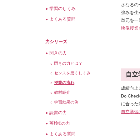
さなるの
学習のしくみ
強みを生
よくある質問
単元を一
映像授業@
力シリーズ
閃きの力
閃きの力とは？
自立
センスを磨くしくみ
授業の流れ
成績向上
教材紹介
Do Ch
学習効果の例
に合った
自立学習
読書の力
英検®の力
よくある質問