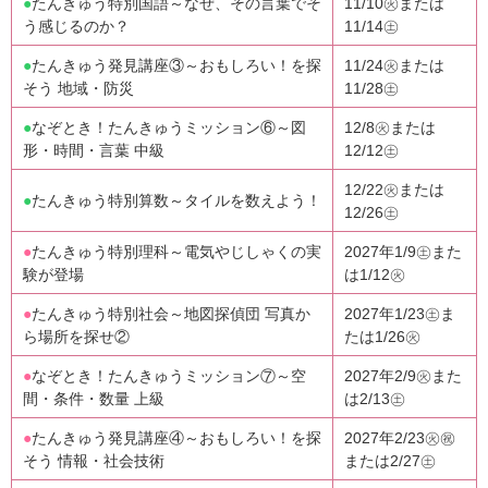
●
たんきゅう特別国語～なぜ、その言葉でそ
11/10㊋または
う感じるのか？
11/14㊏
●
たんきゅう発見講座③～おもしろい！を探
11/24㊋または
そう 地域・防災
11/28㊏
●
なぞとき！たんきゅうミッション⑥～図
12/8㊋または
形・時間・言葉 中級
12/12㊏
12/22㊋または
●
たんきゅう特別算数～タイルを数えよう！
12/26㊏
●
たんきゅう特別理科～電気やじしゃくの実
2027年1/9㊏また
験が登場
は1/12㊋
●
たんきゅう特別社会～地図探偵団 写真か
2027年1/23㊏ま
ら場所を探せ②
たは1/26㊋
●
なぞとき！たんきゅうミッション⑦～空
2027年2/9㊋また
間・条件・数量 上級
は2/13㊏
●
たんきゅう発見講座④～おもしろい！を探
2027年2/23㊋㊗
そう 情報・社会技術
または2/27㊏