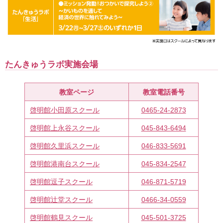
たんきゅうラボ実施会場
教室ページ
教室電話番号
啓明館小田原スクール
0465-24-2873
啓明館上永谷スクール
045-843-6494
啓明館久里浜スクール
046-833-5691
啓明館港南台スクール
045-834-2547
啓明館逗子スクール
046-871-5719
啓明館辻堂スクール
0466-34-0559
啓明館鶴見スクール
045-501-3725