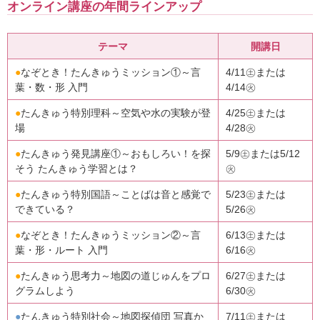
オンライン講座の年間ラインアップ
テーマ
開講日
●
なぞとき！たんきゅうミッション①～言
4/11㊏または
葉・数・形 入門
4/14㊋
●
たんきゅう特別理科～空気や水の実験が登
4/25㊏または
場
4/28㊋
●
たんきゅう発見講座①～おもしろい！を探
5/9㊏または5/12
そう たんきゅう学習とは？
㊋
●
たんきゅう特別国語～ことばは音と感覚で
5/23㊏または
できている？
5/26㊋
●
なぞとき！たんきゅうミッション②～言
6/13㊏または
葉・形・ルート 入門
6/16㊋
●
たんきゅう思考力～地図の道じゅんをプロ
6/27㊏または
グラムしよう
6/30㊋
●
たんきゅう特別社会～地図探偵団 写真か
7/11㊏または