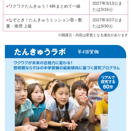
2027年3/13㊏ま
●
ワクワクたんきゅう！4科まとめて一緒
たは3/16㊋
●
なぞとき！たんきゅうミッション⑧～数
2027年3/27㊏ま
量・推理 上級
たは3/30㊋
※開講日・内容は変更となる場合があります