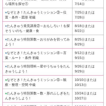
ら場所を探せ①
7/14㊋
●
なぞとき！たんきゅうミッション③～位
7/25㊏または
置・条件・図形 初級
7/28㊋
●
たんきゅう発見講座②～おもしろい！を探
8/18㊋または
そう いのち・健康・食
8/22㊏
●
たんきゅう特別算数～おりがみを切ってみ
8/25㊋または
よう！
8/29㊏
●
なぞとき！たんきゅうミッション④～言
9/12㊏または
葉・ルート・条件 初級
9/15㊋
●
たんきゅう特別理科～星やうちゅうをたん
9/26㊏または
きゅうしよう！
9/29㊋
●
なぞとき！たんきゅうミッション⑤～観
10/10㊏または
察・整理・空間 中級
10/13㊋
●
たんきゅう特別算数～数・形のふしぎをた
10/24㊏または
んきゅうしよう！
10/27㊋