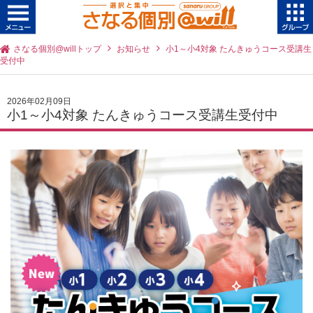
さなる個別@willトップ
お知らせ
小1～小4対象 たんきゅうコース受講生
受付中
2026年02月09日
小1～小4対象 たんきゅうコース受講生受付中