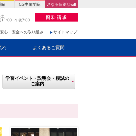
明館
CG中萬学院
さなる個別@will
安心・安全への取り組み
サイトマップ
流れ
よくあるご質問
学習イベント・説明会・模試の
ご案内