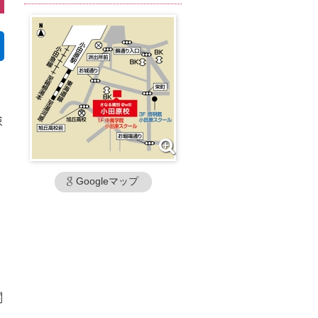
検
Googleマップ
関