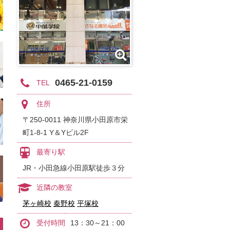
0465-21-0159
TEL
住所
〒250-0011 神奈川県小田原市栄
町1-8-1 Y＆Yビル2F
最寄り駅
JR・小田急線小田原駅徒歩３分
近隣の教室
茅ヶ崎校
秦野校
平塚校
受付時間
13：30～21：00