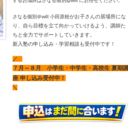
するお悩みはさなる個別@will にお任せください。
がお子さんの居場所にな
さなる個別＠will 小田原校
り、自ら目標を立て向かっていけるよう、講師た
ちと全力でサポートしていきます。
新入塾の申し込み・学習相談も受付中です！
／
７月～８月
小学生・中学生・高校生 夏期
座 申し込み受付中！
＼