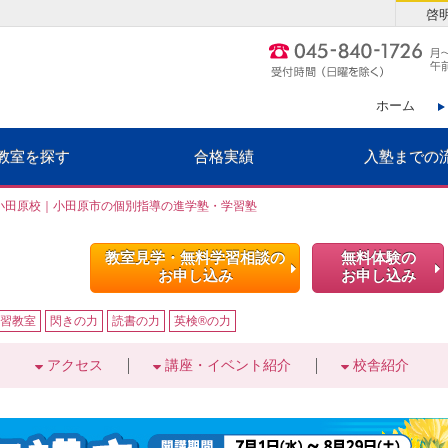
啓
ホーム
教室を探す
合格実績
入塾までの
小田原校｜小田原市の個別指導の進学塾・学習塾
教室見学・無料学習相談の
無料体験の
お申し込み
お申し込み
習教室
閃きの力
読書の力
英検®の力
アクセス
講座・イベント紹介
校舎紹介