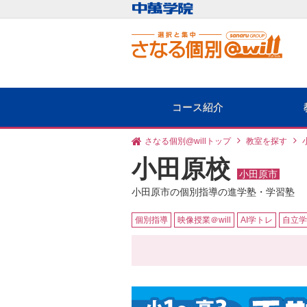
コース紹介
さなる個別@willトップ
教室を探す
小田原校
小田原市
小田原市の個別指導の進学塾・学習塾
個別指導
映像授業＠will
AI学トレ
自立学