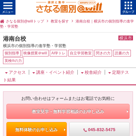
さなる個別@willトップ
教室を探す
港南台校｜横浜市の個別指導の進学
塾・学習塾
港南台校
横浜市
横浜市の個別指導の進学塾・学習塾
個別指導
映像授業＠will
AI学トレ
自立学習教室
閃きの力
読書の力
英検®の力
アクセス
講座・イベント紹介
校舎紹介
定期テス
ト結果
お問い合わせはフォームまたはお電話でお気軽に
教室見学・無料学習相談のお申し込み
045-832-5475
無料体験のお申し込み