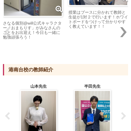
授業はブースに分かれて教師と
生徒が1対２で行います！ホワイ
トボードをつけって分かりやす
さなる個別@will公式キャラクタ
く教えています！！
ー「おまもりす」がみなさんの
ことをお出迎え！今日も一緒に
勉強頑張ろう！
港南台校の教師紹介
山本先生
半田先生