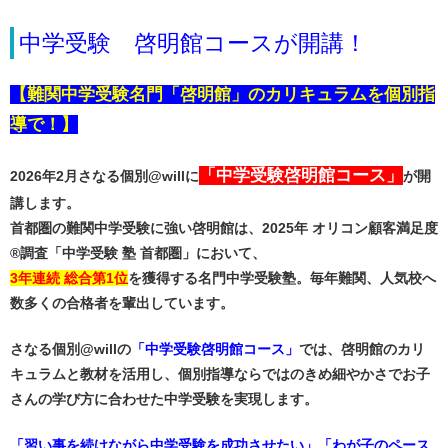
中学受験 啓明館コースが開講！
【難関中学受験名門「啓明館」のカリキュラムを個別指
導で！】
「中学受験啓明館コース」
2026年2月さなる個別@willに
が開
講します。
首都圏の難関中学受験に強い啓明館は、2025年 オリコン顧客満足度
®調査「中学受験 塾 首都圏」において、
3年連続 総合第1位
を獲得する名門中学受験塾。毎年難関、人気校へ
数多くの合格者を輩出しています。
さなる個別@willの
「中学受験啓明館コース」
では、啓明館のカリ
キュラムと教材を活用し、個別指導ならではのきめ細やかさでお子
さんの学び方に合わせた中学受験を実現します。
「習い事を続けながら中学受験を成功させたい」「わが子のペース