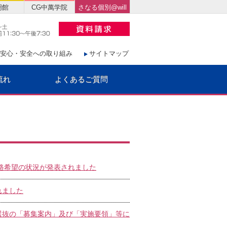
明館
CG中萬学院
さなる個別@will
安心・安全への取り組み
サイトマップ
流れ
よくあるご質問
の進路希望の状況が発表されました
れました
者選抜の「募集案内」及び「実施要領」等に