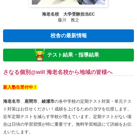
海老名校 大学受験担当EC
藤川 雅之
校舎の最新情報
テスト結果・指導結果
さなる個別@will 海老名校から地域の皆様へ
新入塾
生受付中！
海老名市
、
座間市
、
綾瀬市
の各中学校の定期テスト対策・単元テス
ト対策はお任せください！成績を上げるための
コツ
を伝授します。
近年定期テストを減らす学校が増えています。定期テストがない場
合は日頃の学習習慣が特に重要です。無料学習相談にて詳細をお伝
えいたします。