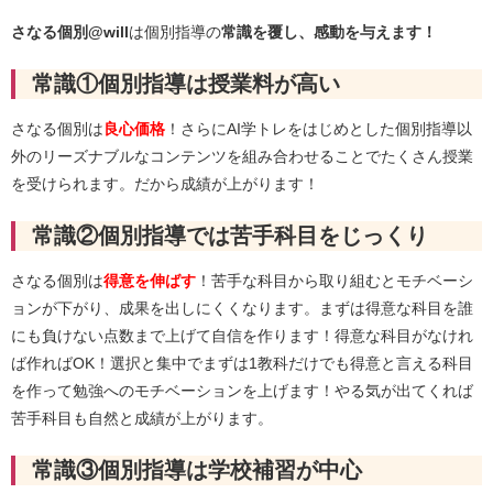
さなる個別@will
は個別指導の
常識を覆し、感動を与えます！
常識①個別指導は授業料が高い
さなる個別は
良心価格
！さらにAI学トレをはじめとした個別指導以
外のリーズナブルなコンテンツを組み合わせることでたくさん授業
を受けられます。だから成績が上がります！
常識②個別指導では苦手科目をじっくり
さなる個別は
得意を伸ばす
！苦手な科目から取り組むとモチベーシ
ョンが下がり、成果を出しにくくなります。まずは得意な科目を誰
にも負けない点数まで上げて自信を作ります！得意な科目がなけれ
ば作ればOK！選択と集中でまずは1教科だけでも得意と言える科目
を作って勉強へのモチベーションを上げます！やる気が出てくれば
苦手科目も自然と成績が上がります。
常識③個別指導は学校補習が中心