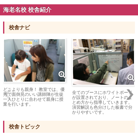
海老名校 校舎紹介
校舎ナビ
どこよりも親身！ 教室では、優
全てのブースにホワイトボード
秀で面倒見のいい講師陣が生徒
が設置されており、ノートのま
一人ひとりに合わせて親身に授
とめ方から指導していきます。
業を行います。
演習解説も色分けした板書で分
かりやすいです。
校舎トピック