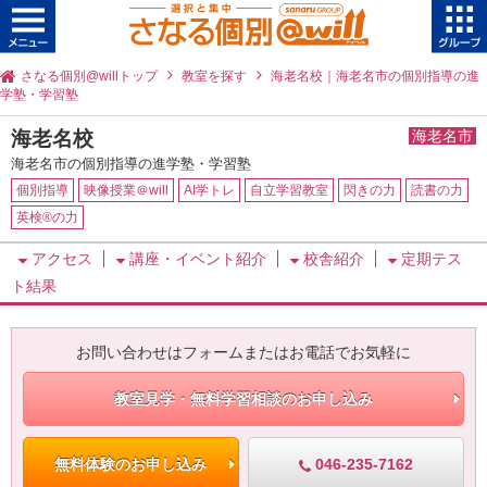
さなる個別@willトップ
教室を探す
海老名校｜海老名市の個別指導の進
学塾・学習塾
海老名校
海老名市
海老名市の個別指導の進学塾・学習塾
個別指導
映像授業＠will
AI学トレ
自立学習教室
閃きの力
読書の力
英検®の力
アクセス
講座・イベント紹介
校舎紹介
定期テス
ト結果
お問い合わせはフォームまたはお電話でお気軽に
教室見学・無料学習相談のお申し込み
046-235-7162
無料体験のお申し込み