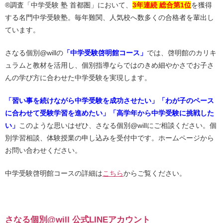
®調査「中学受験 塾 首都圏」において、
3年連続 総合第1位
を獲得
する名門中学受験塾。毎年難関、人気校へ数多くの合格者を輩出し
ています。
さなる個別@willの
「中学受験啓明館コース」
では、啓明館のカリキ
ュラムと教材を活用し、個別指導ならではのきめ細やかさでお子さ
んの学び方に合わせた中学受験を実現します。
「習い事を続けながら中学受験を成功させたい」「わが子のペース
に合わせて受験学習を進めたい」「高学年から中学受験に挑戦した
い」
このような思いはぜひ、さなる個別@willにご相談ください。個
別学習相談、体験授業の申し込みを受付中です。ホームページから
お問い合わせください。
中学受験啓明館コースの詳細は
こちら
からご覧ください。
さなる個別@will 公式LINEアカウント