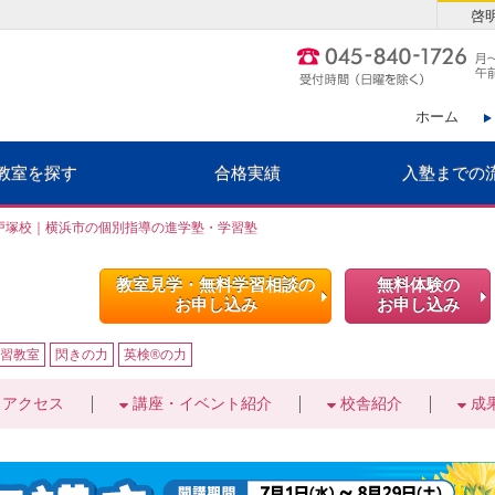
啓
ホーム
教室を探す
合格実績
入塾までの
戸塚校｜横浜市の個別指導の進学塾・学習塾
教室見学・無料学習相談の
無料体験の
お申し込み
お申し込み
習教室
閃きの力
英検®の力
アクセス
講座・イベント紹介
校舎紹介
成