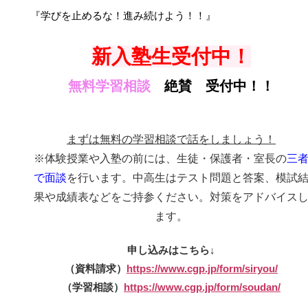
『学びを止めるな！進み続けよう！！』
新入塾生
受付中！
無料学習相談
絶賛 受付中！！
まずは無料の学習相談で話をしましょう！
※体験授業や入塾の前には、生徒・保護者
・室長の
三
で面談
を行います。中高生はテスト問題と答案、模試
果や成績表などをご持参ください。対策をアドバイス
ます。
申し込みはこちら↓
（資料請求）
https://www.cgp.jp/form/siryou/
（学習相談）
https://www.cgp.jp/form/soudan/