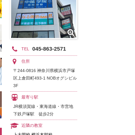
045-863-2571
TEL
住所
〒244-0816 神奈川県横浜市戸塚
区上倉田町493-1 NOBオグシビル
3F
最寄り駅
JR横須賀線・東海道線・市営地
下鉄戸塚駅 徒歩2分
近隣の教室
上大岡校
横浜本部校