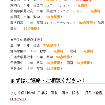
舞岡高 １年 英語コミュニケーションI
90点獲得
！
藤嶺学園藤沢高 １年
英語コミュニケーションI
90点獲得
！
舞岡高 ２年 数学Ⅱ
90点獲得
！
藤沢西高 ２年
英語コミュニケーションⅡ
92点獲得
！ 論理
表現Ⅱ
94点獲得
！
★中学生高得点獲得！
豊田中 １年 英語
97点獲得
！
湘南学園中 １年 数学
96点獲得
！ 理科
96点獲得
！
日本大学藤沢中 ２年 数学
94点獲得
！
千代田中 ２年 数学
98点獲得
！ 国語
90点獲得
！
日限山中 ３年 英語
93点獲得
！
まずはご連絡・ご相談ください！
さなる個別＠will 戸塚校 室長 清水 陵志 （TEL：
045-
863-2571
)