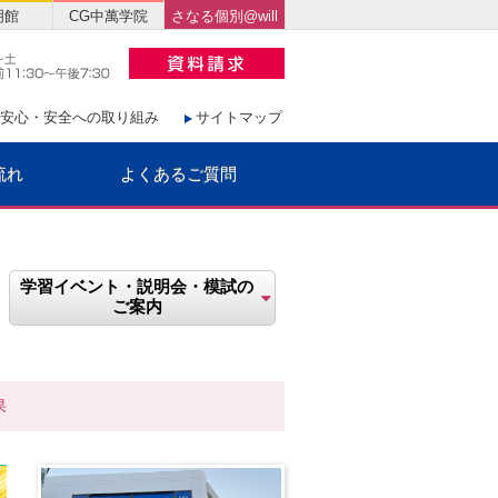
明館
CG中萬学院
さなる個別@will
安心・安全への取り組み
サイトマップ
流れ
よくあるご質問
学習イベント・説明会・模試の
ご案内
果