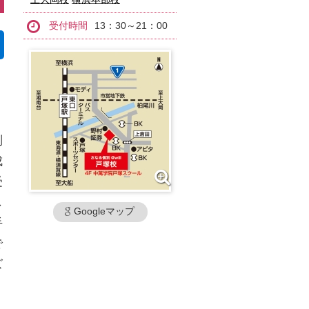
受付時間
13：30～21：00
別
成
受
し
Googleマップ
手
で
ズ