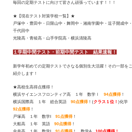
毎回の定期テストに向けて皆さん頑張っています！！！
★【現在テスト対策学校一覧】★
戸塚中・豊田中・日限山中・舞岡中・湘南学園中・逗子開成中
千代田中
光陵高・青稜高・山手学院高・横浜清陵高
１学期中間テスト・前期中間テスト 結果速報！
新学年初めての定期テストでさなる個別生大活躍！その一部を
紹介します！
★高校生高得点獲得！
横浜サイエンスフロンティア高 １年 数学Ⅰ
94点獲得
！
横浜国際高 １年 総合英語
90点獲得
！(
クラス１位！
)
化学
92点獲得
！
戸塚高 １年
数学I
91点獲得
！
大船高 １年 英語
90点獲得
！
金井高 １年 数学I
91点獲得
！ 数学A
100点獲得！