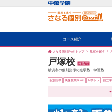
コース紹介
さなる個別@willトップ
教室を探す
戸塚校
横浜市
横浜市の個別指導の進学塾・学習塾
個別指導
映像授業＠will
AI学トレ
自立学