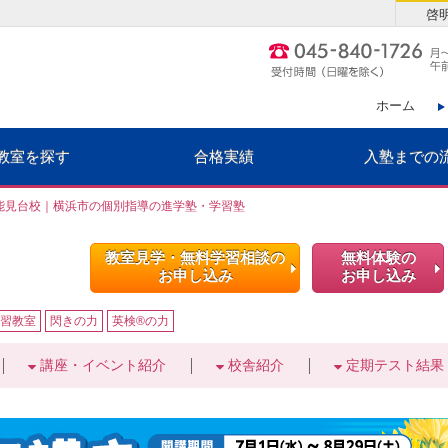
啓
ホーム
教室を探す
合格実績
入塾までの
能見台校｜横浜市の個別指導の進学塾・学習塾
教室見学・無料学習相談の
無料体験の
お申し込み
お申し込み
習教室
閃きの力
英検®の力
講座・イベント紹介
校舎紹介
定期テスト結果