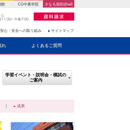
明館
CG中萬学院
さなる個別@will
安心・安全への取り組み
サイトマップ
流れ
よくあるご質問
学習イベント・説明会・模試の
ご案内
成果