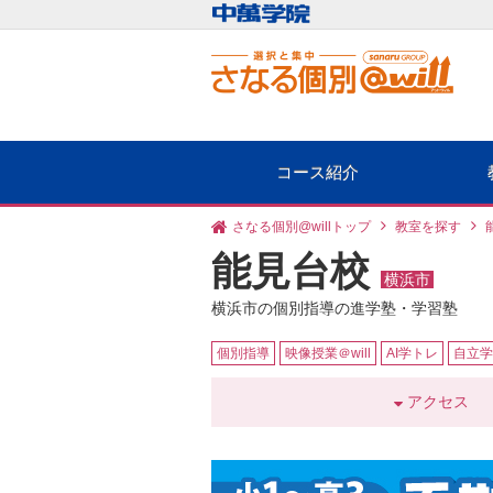
コース紹介
さなる個別@willトップ
教室を探す
能見台校
横浜市
横浜市の個別指導の進学塾・学習塾
個別指導
映像授業＠will
AI学トレ
自立学
アクセス