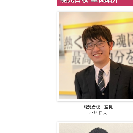
能見台校 室長
小野 裕大