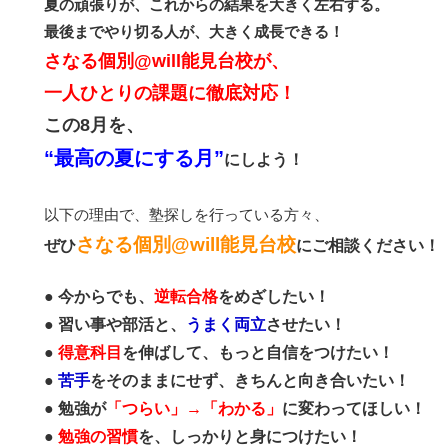
夏の頑張りが、これからの結果を大きく左右する。
最後までやり切る人が、大きく成長できる！
さなる個別@will能見台校が、
一人ひとりの課題に徹底対応！
この8月を、
“最高の夏にする月”
にしよう！
以下の理由で、塾探しを行っている方々、
さなる個別@will能見台校
ぜひ
にご相談ください！
●
今からでも、
逆転合格
をめざしたい！
●
習い事や部活と、
うまく両立
させたい！
●
得意科目
を伸ばして、もっと自信をつけたい！
●
苦手
をそのままにせず、きちんと向き合いたい！
●
勉強が
「つらい」→「わかる」
に変わってほしい！
●
勉強の習慣
を、しっかりと身につけたい！