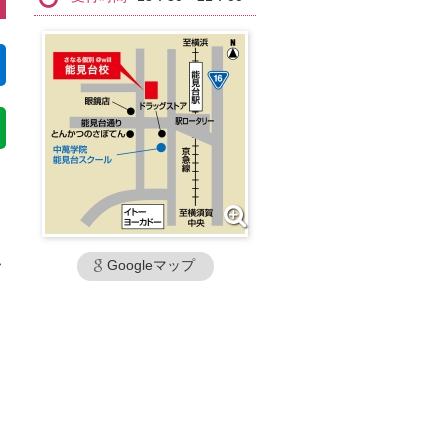
な
私
Googleマップ
。
る
こ