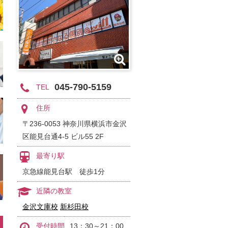
045-790-5159
TEL
住所
〒236-0053 神奈川県横浜市金沢
区能見台通4-5 ビル55 2F
最寄り駅
京急線能見台駅 徒歩1分
近隣の教室
金沢文庫校
新杉田校
受付時間
13：30～21：00