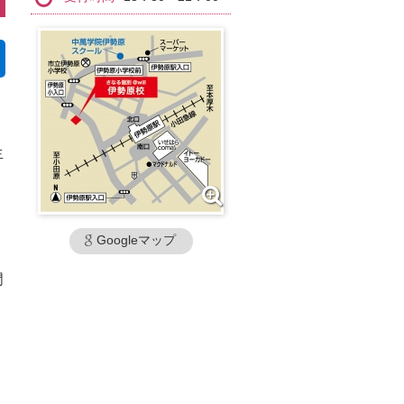
生
Googleマップ
門
ま