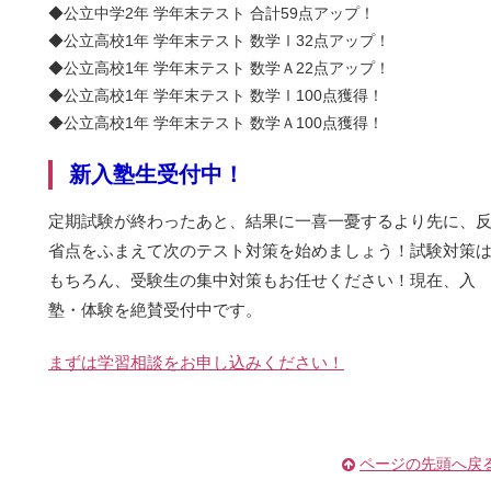
◆公立中学2年 学年末
テスト 合計59点アップ！
◆公立高校
1
年
学年末
テスト 数学Ⅰ32点アップ！
◆公立高校
1年 学年末テスト 数学Ａ22点アップ！
◆公立高校
1
年
学年末
テスト 数学Ⅰ100点獲得
！
◆公立高校1年 学年末テスト 数学Ａ100点獲得！
新入塾生受付中！
定期試験が終わったあと、結果に一喜一憂するより先に、
省点をふまえて次のテスト対策を始めましょう！試験対策
もちろん、受験生の集中対策もお任せください！現在、入
塾・体験を絶賛受付中です。
まずは学習相談をお申し込みください！
ページの先頭へ戻