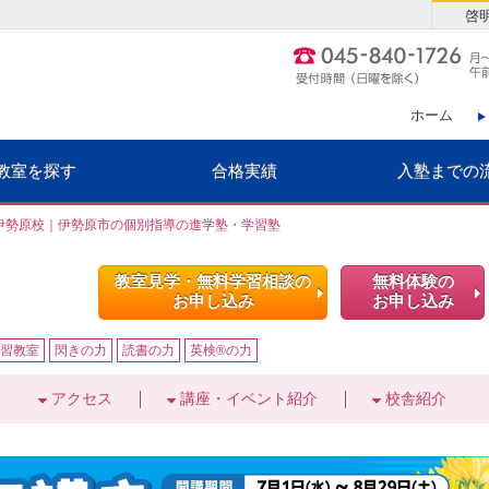
啓
ホーム
教室を探す
合格実績
入塾までの
伊勢原校｜伊勢原市の個別指導の進学塾・学習塾
教室見学・無料学習相談の
無料体験の
お申し込み
お申し込み
習教室
閃きの力
読書の力
英検®の力
アクセス
講座・イベント紹介
校舎紹介