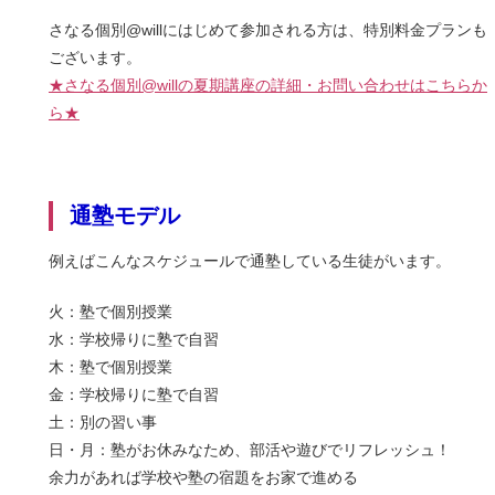
さなる個別@willにはじめて参加される方は、特別料金プランも
ございます。
★さなる個別@willの夏期講座の詳細・お問い合わせはこちらか
ら★
通塾モデル
例えばこんなスケジュールで通塾している生徒がいます。
火：塾で個別授業
水：学校帰りに塾で自習
木：塾で個別授業
金：学校帰りに塾で自習
土：別の習い事
日・月：塾がお休みなため、部活や遊びでリフレッシュ！
余力があれば学校や塾の宿題をお家で進める