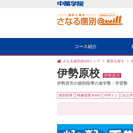
コース紹介
さなる個別@willトップ
教室を探す
伊勢原校
伊勢原市
伊勢原市の個別指導の進学塾・学習塾
個別指導
映像授業＠will
AI学トレ
自立学