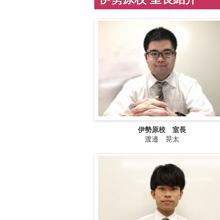
伊勢原校 室長
渡邉 晃太