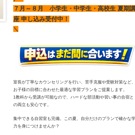
７月～８月
小学生・中学生・高校生 夏期
座 申し込み受付中！
＼
室長が丁寧なカウンセリングを行い、苦手克服や受験対策など
お子様の目標に合わせた最適な学習プランをご提案します。
1
教科から受講が可能なので、ハードな部活動や習い事の合宿と
の両立も安心です。
集中できる自習室も完備。この夏、自分だけのプランで確かな
力を身につけませんか？