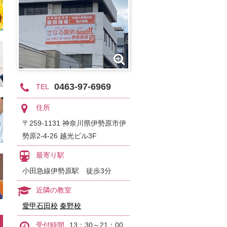
0463-97-6969
TEL
住所
〒259-1131 神奈川県伊勢原市伊
勢原2-4-26 越光ビル3F
最寄り駅
小田急線伊勢原駅 徒歩3分
近隣の教室
愛甲石田校
秦野校
受付時間
13：30～21：00