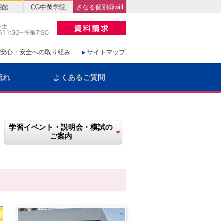
明館
CG中萬学院
さなる個別@will
安心・安全への取り組み
サイトマップ
流れ
よくあるご質問
学習イベント・説明会・模試の
ご案内