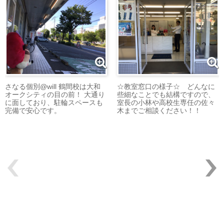
さなる個別@will 鶴間校は大和
☆教室窓口の様子☆ どんなに
オークシティの目の前！ 大通り
些細なことでも結構ですので、
に面しており、駐輪スペースも
室長の小林や高校生専任の佐々
完備で安心です。
木までご相談ください！！