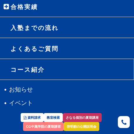
合格実績
入塾までの流れ
よくあるご質問
コース紹介
お知らせ
イベント
最新中学受験情報
資料請求
教室検索
さなる個別の夏期講座
CG中萬学院の夏期講習
啓明館の公開説明会
最新高校受験情報