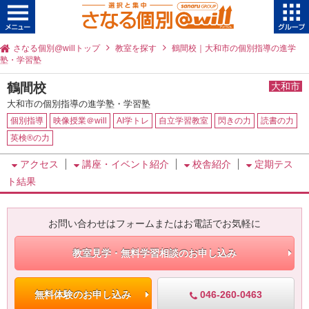
さなる個別@willトップ
教室を探す
鶴間校｜大和市の個別指導の進学
塾・学習塾
鶴間校
大和市
大和市の個別指導の進学塾・学習塾
個別指導
映像授業＠will
AI学トレ
自立学習教室
閃きの力
読書の力
英検®の力
アクセス
講座・イベント紹介
校舎紹介
定期テス
ト結果
お問い合わせはフォームまたはお電話でお気軽に
教室見学・無料学習相談のお申し込み
046-260-0463
無料体験のお申し込み