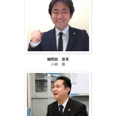
鶴間校 室長
小林 雅