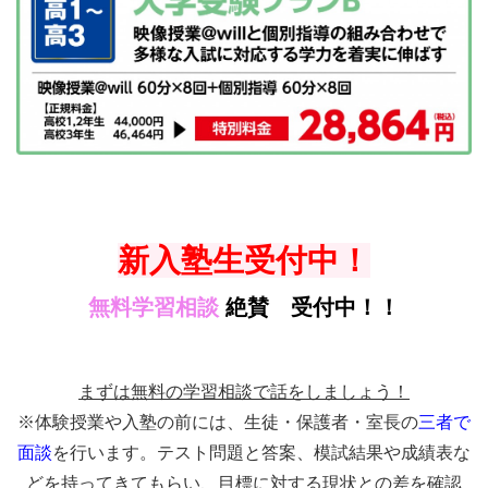
新入塾生
受付中！
無料学習相談
絶賛 受付中！！
まずは無料の学習相談で話をしましょう！
※体験授業や入塾の前には、生徒・保護者
・室長の
三者で
面談
を行います。テスト問題と答案、模試結果や成績表な
どを持ってきてもらい、目標に対する現状との差を確認