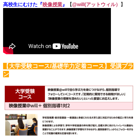
高校生にむけた『
映像授業
』
【
@will(アットウィル）
】
【大学受験コース/基礎学力定着コース】受講プラ
ン