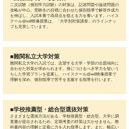
二次試験（個別学力試験）の対策は、記述問題や論述問題の
攻略が中心。受験生の目標に合わせた個別指導で解答作成力
を伸ばし、入試本番で高得点を狙える力を養います。ハイス
クール@will映像授業は、「大学別対策講座」のラインナッ
プも充実しています。
■難関私立大学対策
難関私立大学の入試では、志望する大学・学部の出題傾向に
合わせた対策が求められます。身につけるべき学力を狙いう
ちした学習プランを提案し、ハイスクール@will映像授業で
理解を深め、個別指導で苦手を克服する指導を行います。
■学校推薦型・総合型選抜対策
さまざまな選抜方法がある、学校推薦型・総合型。大学に調
査書が提出されるため、定期考査の対策は欠かせません。教
科書内容の理解と定着に力を入れ指導します。また、幅広い