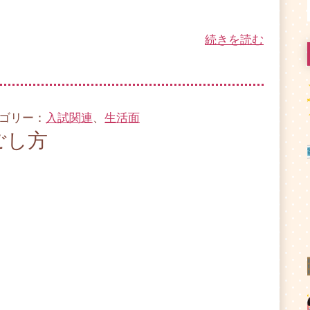
続きを読む
テゴリー：
入試関連
、
生活面
ごし方