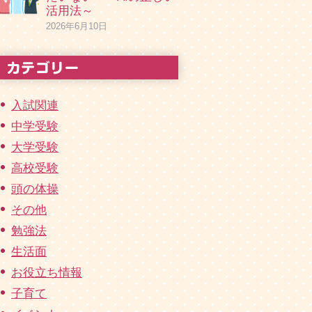
活用法～
2026年6月10日
入試関連
中学受験
大学受験
高校受験
頭の体操
その他
勉強法
生活面
お役立ち情報
子育て