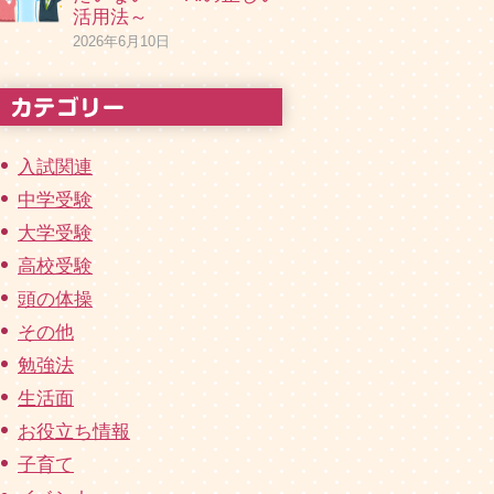
活用法～
2026年6月10日
入試関連
中学受験
大学受験
高校受験
頭の体操
その他
勉強法
生活面
お役立ち情報
子育て