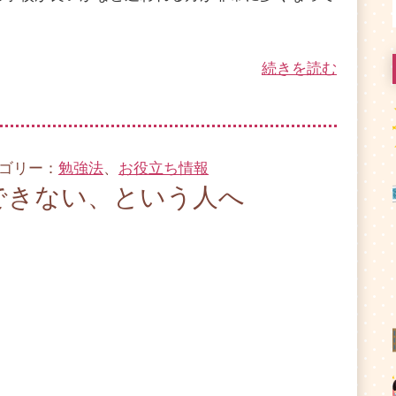
続きを読む
テゴリー：
勉強法
、
お役立ち情報
できない、という人へ