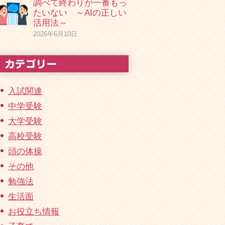
調べて終わりが一番もっ
たいない ～AIの正しい
活用法～
2026年6月10日
入試関連
中学受験
大学受験
高校受験
頭の体操
その他
勉強法
生活面
お役立ち情報