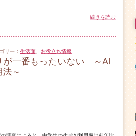
続きを読む
テゴリー：
生活面
、
お役立ち情報
りが一番もったいない ～AI
用法～
所の調査によると、中学生の生成AI利用率は前年比