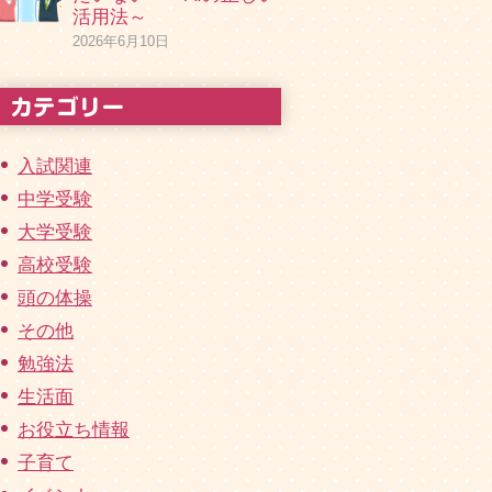
活用法～
2026年6月10日
入試関連
中学受験
大学受験
高校受験
頭の体操
その他
勉強法
生活面
お役立ち情報
子育て