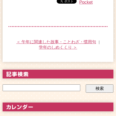
Pocket
＜ 午年に関連した故事・ことわざ・慣用句
｜
学年のしめくくり ＞