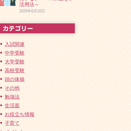
活用法～
2026年6月10日
入試関連
中学受験
大学受験
高校受験
頭の体操
その他
勉強法
生活面
お役立ち情報
子育て