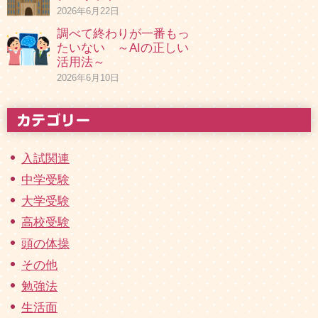
2026年6月22日
調べて終わりが一番もっ
たいない ～AIの正しい
活用法～
2026年6月10日
入試関連
中学受験
大学受験
高校受験
頭の体操
その他
勉強法
生活面