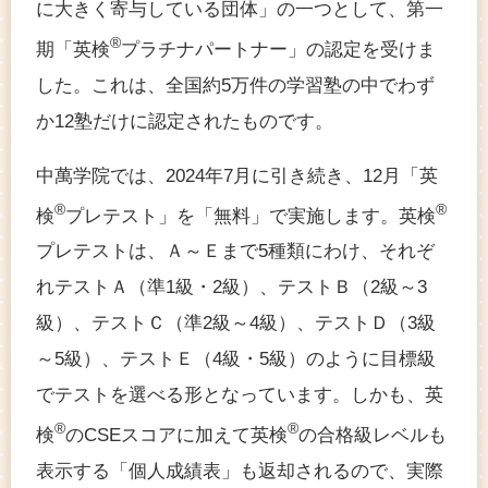
に大きく寄与している団体」の一つとして、第一
®
期「英検
プラチナパートナー」の認定を受けま
した。これは、全国約5万件の学習塾の中でわず
か12塾だけに認定されたものです。
中萬学院では、2024年7月に引き続き、12月「英
®
®
検
プレテスト」を「無料」で実施します。英検
プレテストは、Ａ～Ｅまで5種類にわけ、それぞ
れテストＡ（準1級・2級）、テストＢ（2級～3
級）、テストＣ（準2級～4級）、テストＤ（3級
～5級）、テストＥ（4級・5級）のように目標級
でテストを選べる形となっています。しかも、英
®
®
検
のCSEスコアに加えて英検
の合格級レベルも
表示する「個人成績表」も返却されるので、実際